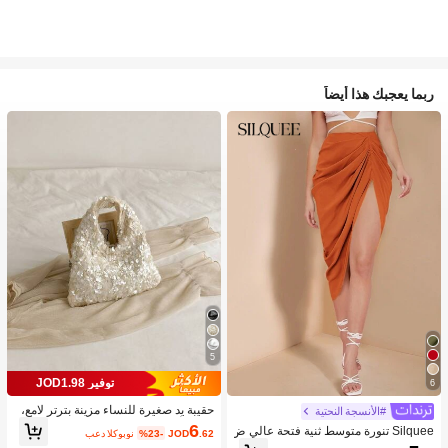
ربما يعجبك هذا أيضاً
5
توفير JOD1.98
6
حقيبة يد صغيرة للنساء مزينة بترتر لامع،
#الأنسجة النحتية
قابضة أنيقة للسهرات مناسبة للمواعيد وا
6
Silquee تنورة متوسط ثنية فتحة عالي ض
.62
JOD
%23-
بعد الكوبون
لحفلات والمناسبات
يق