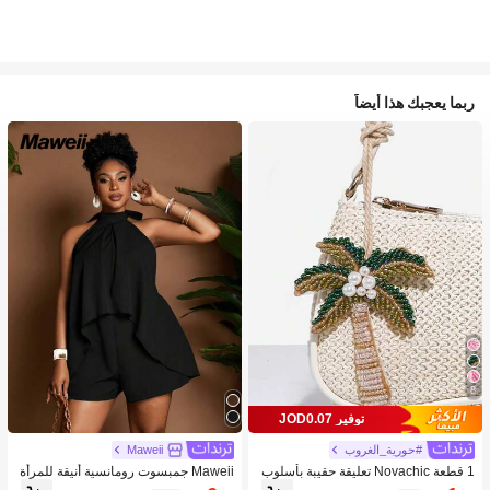
ربما يعجبك هذا أيضاً
8
توفير JOD0.07
#حورية_الغروب
Maweii
1 قطعة Novachic تعليقة حقيبة بأسلوب
Maweii جمبسوت رومانسية أنيقة للمرأة
العطلات مزينة بالخرز على شكل نجمة الب
ذات كتف مكشوف وظهر مكشوف المقا