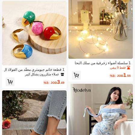
1 سلسلة أضواء زخرفية من سلك النحا
س المطلي بالؤلؤ الاصطناعي، بطول 2/
فقط 9 بيقي
1 قطعة خاتم جيومتري معقّد من الفولاذ ال
3/5 أمتار، تعمل بالبطارية، أضواء فيري L
1
مقاوم للصدأ المطلي بالمينا لحفلات النس
عملاء متكررون بشكل كبير
ED، مناسبة لديكور حفلات أعياد الميلاد وا
%3-
JOD
.55
اء والمناسبات، مجوهرات
لزفاف وجدران الصور والإضاءة المنزلية ا
3
%3-
JOD
.49
لجميلة - قابلة لإعادة الاستخدام، ديكور رو
مانسي