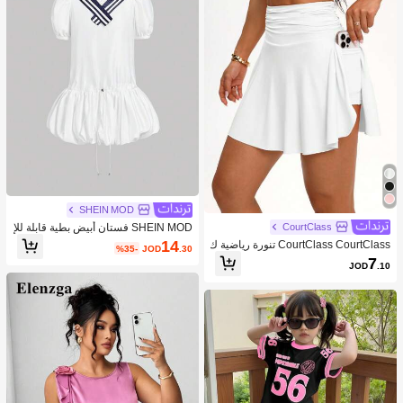
SHEIN MOD
SHEIN MOD فستان أبيض بطية قابلة للإ
CourtClass
زالة والياقة الكحلية للسيدات
14
CourtClass CourtClass تنورة رياضية ك
%35-
JOD
.30
اجوال للنساء قصيرة الخصر رقيقة
7
JOD
.10