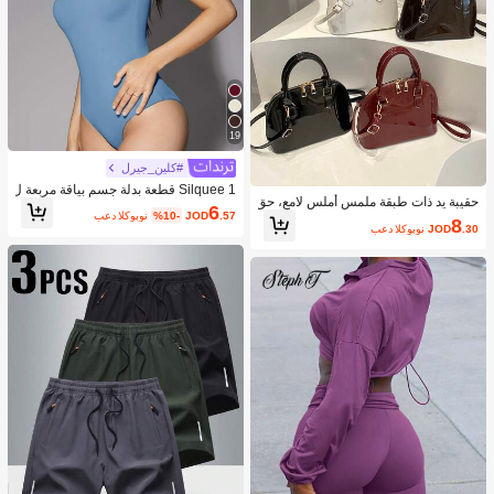
19
#كلين_جيرل
Silquee 1 قطعة بدلة جسم بياقة مربعة ل
حقيبة يد ذات طبقة ملمس أملس لامع، حق
ون سادة
6
.57
JOD
%10-
بعد الكوبون
يبة كروس بسيطة للنساء للتنقل اليومي
8
.30
JOD
بعد الكوبون