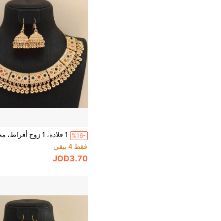
%16-
فقط 4 بيقي
JOD3.70