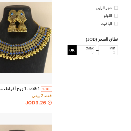
حجر الراين
اللؤلؤ
الياقوت
نطاق السعر (JOD)
Max:
Min:
OK
%36-
فقط 2 بيقي
JOD3.26