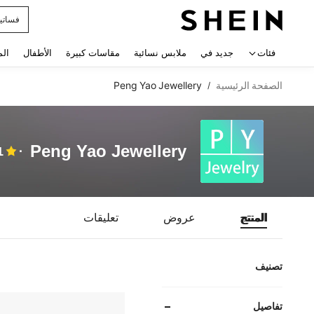
فساتي
 navigate search
فئات
جديد في
ملابس نسائية
مقاسات كبيرة
الأطفال
الم
الصفحة الرئيسية
Peng Yao Jewellery
/
Peng Yao Jewellery
1
المنتج
عروض
تعليقات
تصنيف
تفاصيل