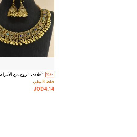
%8-
فقط 8 بيقي
JOD4.14