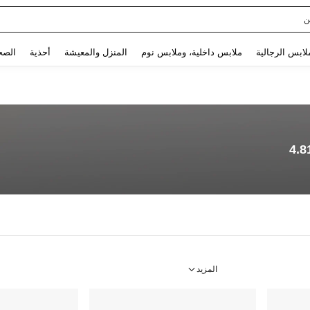
ن
Use up and down arrow keys to البحث الأخير and البحث والعثور. Press Enter to select.
لابس الرجالية
ملابس داخلية، وملابس نوم
المنزل والمعيشة
أحذية
الصح
4.8
المزيد