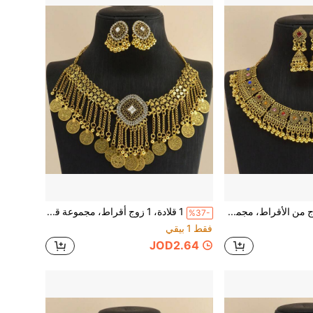
1 قلادة، 1 زوج من الأقراط، مجموعة قلادة وأقراط، قلادة سلسلة مجوفة محفورة بشكل هندسي لا نهائي، أقراط صغيرة رقيقة بشكل برج زهري، مرصعة بجزيئات براقة فاخرة، الشرق الأوسط، الأوروبية والأمريكية، البوهيمية، الكلاسيكية، الأنيقة، العطلات، السفر، المهرجانات، الحفلات، ملابس النساء
1 قلادة، 1 زوج أقراط، مجموعة قلادة وأقراط، أسلوب القصر العتيق، فاخرة، سلسلة عملة شرابة، تصميم زهرة منسوجة من الفيلغري، بوهيمي، كلاسيكي، أنيق، عطلة، سفر، مهرجان، حفل، للنساء
%37-
فقط 1 بيقي
JOD2.64