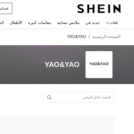
فساتي
 navigate search
فئات
جديد في
ملابس نسائية
مقاسات كبيرة
الأطفال
الم
الصفحة الرئيسية
YAO&YAO
/
YAO&YAO