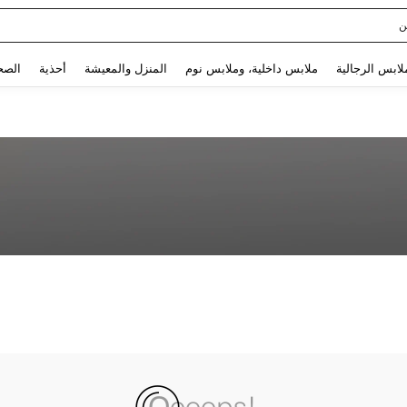
ن
Use up and down arrow keys to البحث الأخير and البحث والعثور. Press Enter to select.
لابس الرجالية
ملابس داخلية، وملابس نوم
المنزل والمعيشة
أحذية
الصح