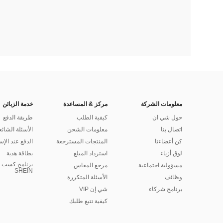
معلومات الشركة
مركز & المساعدة
خدمة الزبائن
حول شي ان
كيفية الطلب
طريقة الدفع
اتصال بنا
معلومات الشحن
الأسئلة الشائع
كن أعضاءنا
المنتجات المسترجعة
الدفع عند الإس
لوق أزياء
استرداد المبلغ
بطاقة هدية
برنامج كسب ا
مسؤولية اجتماعية
مرجع المقاس
SHEIN
وظائف
الأسئلة المتكررة
برنامج شركاء
شي إن VIP
كيفية تتبع طلبك